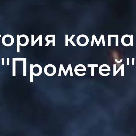
ория комп
"Прометей"